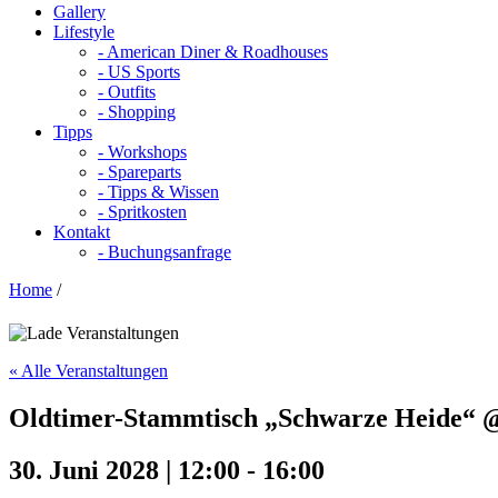
Gallery
Lifestyle
- American Diner & Roadhouses
- US Sports
- Outfits
- Shopping
Tipps
- Workshops
- Spareparts
- Tipps & Wissen
- Spritkosten
Kontakt
- Buchungsanfrage
Home
/
« Alle Veranstaltungen
Oldtimer-Stammtisch „Schwarze Heide“ 
30. Juni 2028 | 12:00
-
16:00